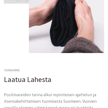
TARINAMME
Laatua Lahesta
Positiivareiden tarina alkoi myönteisen ajattelun ja
itsensäkehittämisen tuomisesta Suomeen. Vuosien
varrella olemme valmistaneet monia eri tuotteita